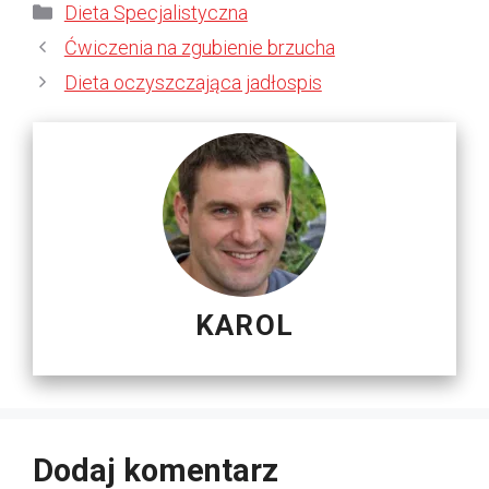
Kategorie
Dieta Specjalistyczna
Ćwiczenia na zgubienie brzucha
Dieta oczyszczająca jadłospis
KAROL
Dodaj komentarz