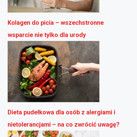
Kolagen do picia – wszechstronne
wsparcie nie tylko dla urody
Dieta pudełkowa dla osób z alergiami i
nietolerancjami – na co zwrócić uwagę?