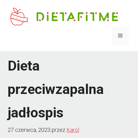
Przejdź
do
treści
Menu
Dieta
przeciwzapalna
jadłospis
27 czerwca, 2023
przez
Karol