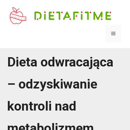
Przejdź
do
treści
Menu
Dieta odwracająca
– odzyskiwanie
kontroli nad
metabolizmem