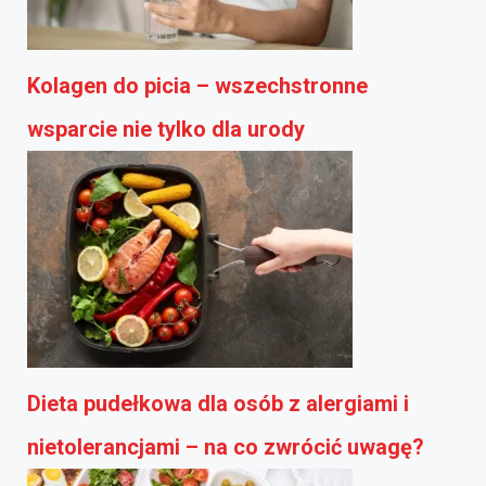
Kolagen do picia – wszechstronne
wsparcie nie tylko dla urody
Dieta pudełkowa dla osób z alergiami i
nietolerancjami – na co zwrócić uwagę?