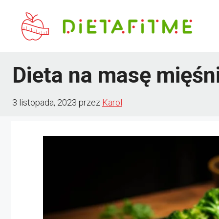
Przejdź
do
treści
Dieta na masę mięśn
3 listopada, 2023
przez
Karol