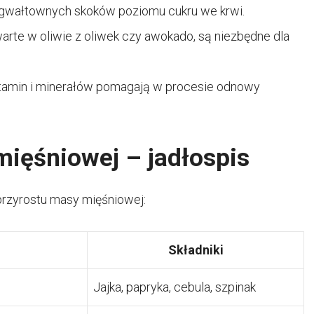
ć gwałtownych skoków poziomu cukru we krwi.
warte w oliwie z oliwek czy awokado, są niezbędne dla
witamin i minerałów pomagają w procesie odnowy
mięśniowej – jadłospis
przyrostu masy mięśniowej:
Składniki
Jajka, papryka, cebula, szpinak