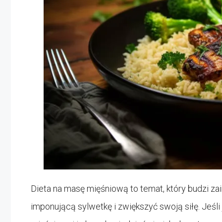
Dieta na masę mięśniową to temat, który budzi z
imponującą sylwetkę i zwiększyć swoją siłę. Jeśl