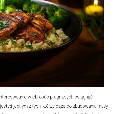
ainteresowanie wielu osób pragnących osiągnąć
i jesteś jednym z tych, którzy dążą do zbudowania masy