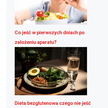
Co jeść w pierwszych dniach po
założeniu aparatu?
Dieta bezglutenowa czego nie jeść