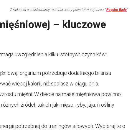
Z radością przedstawiamy materiał, który powstał w sojuszu z
"
Psycho Rady
"
 mięśniowej – kluczowe
maga uwzględnienia kilku istotnych czynników:
śniową, organizm potrzebuje dodatniego bilansu
ać więcej kalorii, niż spalasz w ciągu dnia.
i wzrostu mięśni. W diecie na masę mięśniową powinno
nych źródeł, takich jak mięso, ryby, jaja, i rośliny
rgii potrzebnej do treningów siłowych. Wybieraj te o