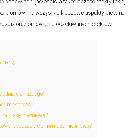
ć odpowiedni jadłospis, a także poznać efekty takiej
tykule omówimy wszystkie kluczowe aspekty diety na
łospis oraz omówienie oczekiwanych efektów.
lementy
wiednia dla każdego?
masę mięśniową?
ty na masę mięśniową?
czowej podczas diety na masę mięśniową?