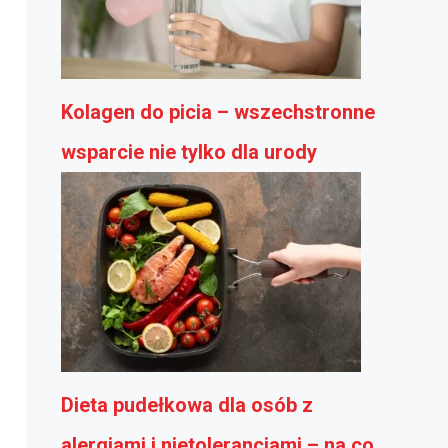
Kolagen do picia – wszechstronne
wsparcie nie tylko dla urody
Dieta pudełkowa dla osób z
alergiami i nietolerancjami – na co