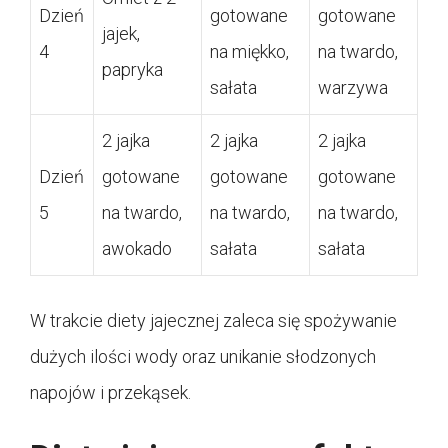
Dzień
gotowane
gotowane
jajek,
4
na miękko,
na twardo,
papryka
sałata
warzywa
2 jajka
2 jajka
2 jajka
Dzień
gotowane
gotowane
gotowane
5
na twardo,
na twardo,
na twardo,
awokado
sałata
sałata
W trakcie diety jajecznej zaleca się spożywanie
dużych ilości wody oraz unikanie słodzonych
napojów i przekąsek.