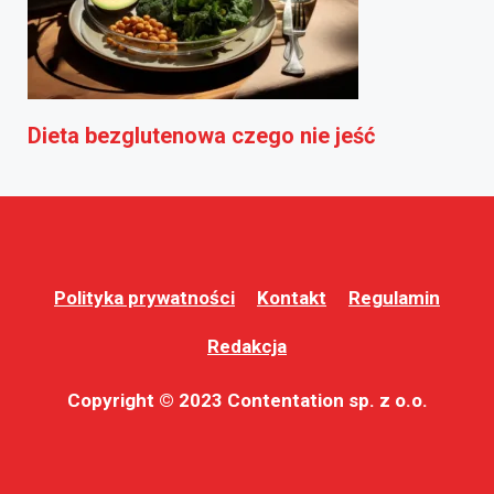
Dieta bezglutenowa czego nie jeść
Polityka prywatności
Kontakt
Regulamin
Redakcja
Copyright © 2023 Contentation sp. z o.o.