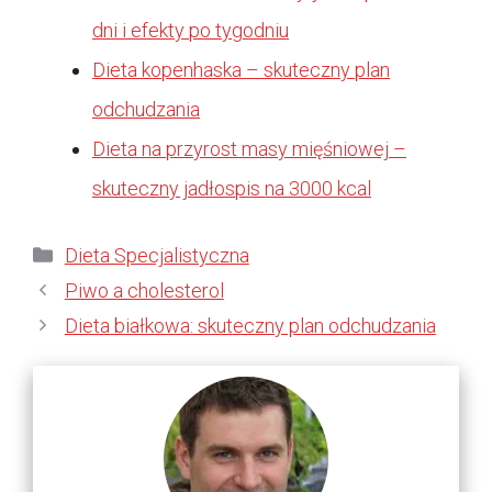
dni i efekty po tygodniu
Dieta kopenhaska – skuteczny plan
odchudzania
Dieta na przyrost masy mięśniowej –
skuteczny jadłospis na 3000 kcal
Kategorie
Dieta Specjalistyczna
Piwo a cholesterol
Dieta białkowa: skuteczny plan odchudzania